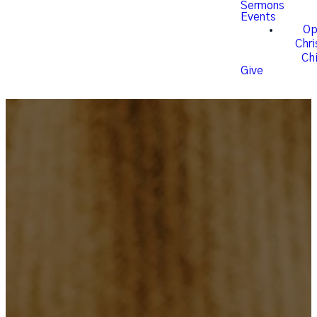
Sermons
Events
Op
Chr
Chi
Give