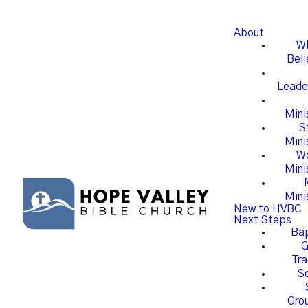
About
W
Beli
Leade
Mini
S
Mini
W
Mini
Mini
New to HVBC
Next Steps
Ba
G
Tra
S
Gro