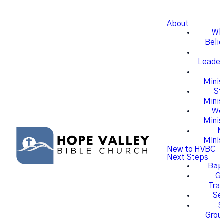
About
W
Beli
Leade
Mini
S
Mini
W
Mini
Mini
New to HVBC
Next Steps
Ba
G
Tra
S
Gro