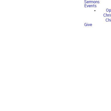
Sermons
Events
Op
Chr
Chi
Give